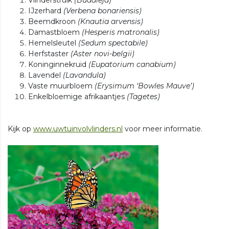
IJzerhard
(Verbena bonariensis)
Beemdkroon
(Knautia arvensis)
Damastbloem
(Hesperis matronalis)
Hemelsleutel
(Sedum spectabile)
Herfstaster
(Aster novi-belgii)
Koninginnekruid
(Eupatorium canabium)
Lavendel
(Lavandula)
Vaste muurbloem
(Erysimum ‘Bowles Mauve’)
Enkelbloemige afrikaantjes
(Tagetes)
Kijk op
www.uwtuinvolvlinders.nl
voor meer informatie.